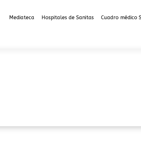
Mediateca
Hospitales de Sanitas
Cuadro médico S
ias Sanitas
Inicio
-
Centros de urge