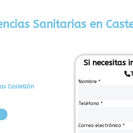
ncias Sanitarias en Cast
Si necesitas 
Nombre
*
as Castellón
electrónico
Teléfono
*
Nombre
r
Teléfono
Correo electrónico
*