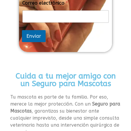
Correo electrónico
*
o
m
b
r
e
*
Enviar
e
l
e
c
t
r
ó
Cuida a tu mejor amigo con
n
un Seguro para Mascotas
i
c
o
Tu mascota es parte de tu familia. Por eso,
merece la mejor protección. Con un
Seguro para
Mascotas
, garantizas su bienestar ante
cualquier imprevisto, desde una simple consulta
veterinaria hasta una intervención quirúrgica de