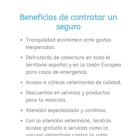
Beneficios de contratar un
seguro
Tranquilidad económica ante gastos
inesperados.
Disfrutarás de cobertura en todo el
territorio español y en la Unión Europea
para casos de emergencia.
Acceso a clínicas veterinarias de calidad.
Descuentos en servicios y productos
para tu mascota.
Atención especializada y continua.
Con la atenci
ó
n
veterinaria
,
te
n
drás
a
cc
e
so
g
ratuito a
servicios como
la
vacuna obligatoria
contra
la rabia,