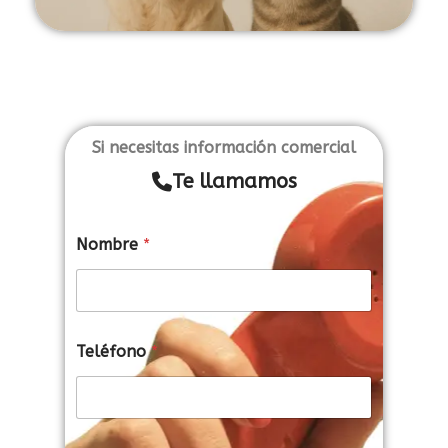
Si necesitas información comercial
Te llamamos
Nombre
*
Teléfono
*
N