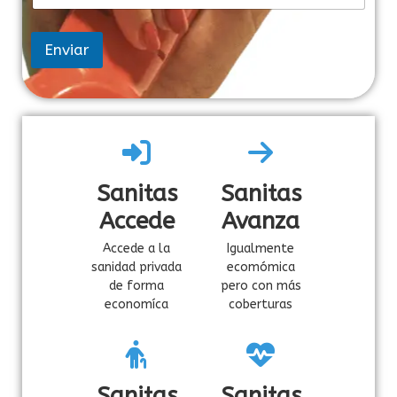
c
o
Enviar
Sanitas
Sanitas
Accede
Avanza
Accede a la
Igualmente
sanidad privada
ecomómica
de forma
pero con más
economíca
coberturas
Sanitas
Sanitas