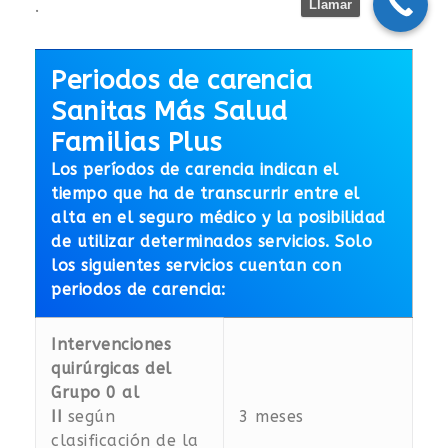
Llamar
.
Periodos de carencia
Sanitas Más Salud
Familias Plus
Los períodos de carencia indican el
tiempo que ha de transcurrir entre el
alta en el seguro médico y la posibilidad
de utilizar determinados servicios. Solo
los siguientes servicios cuentan con
periodos de carencia:
Intervenciones
quirúrgicas del
Grupo 0 al
II
según
3 meses
clasificación de la