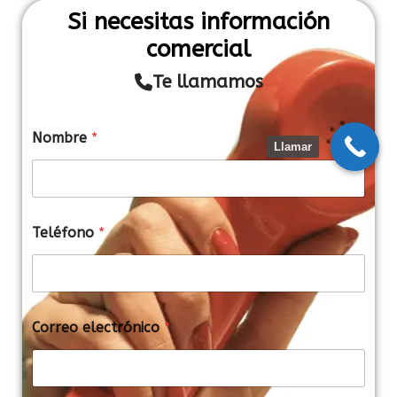
Si necesitas información
comercial
Te llamamos
Nombre
*
Llamar
Teléfono
*
*
Correo electrónico
*
e
l
e
c