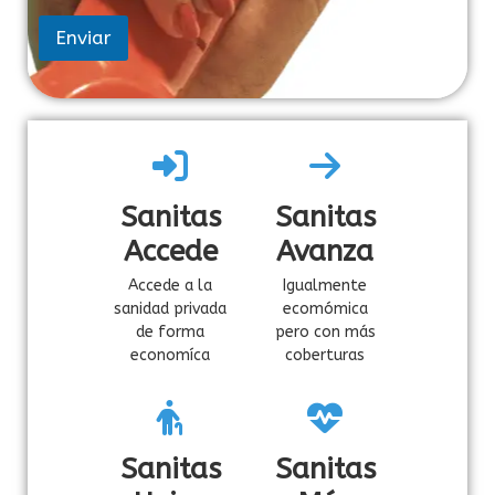
t
r
Enviar
ó
n
i
c
o
T
e
l
Sanitas
Sanitas
é
f
Accede
Avanza
o
n
Accede a la
Igualmente
o
sanidad privada
ecomómica
de forma
pero con más
economíca
coberturas
Sanitas
Sanitas